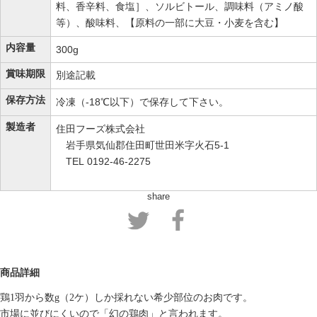
料、香辛料、食塩］、ソルビトール、調味料（アミノ酸
等）、酸味料、【原料の一部に大豆・小麦を含む】
内容量
300g
賞味期限
別途記載
保存方法
冷凍（-18℃以下）で保存して下さい。
製造者
住田フーズ株式会社
岩手県気仙郡住田町世田米字火石5-1
TEL 0192-46-2275
share
商品詳細
鶏1羽から数g（2ケ）しか採れない希少部位のお肉です。
市場に並びにくいので「幻の鶏肉」と言われます。