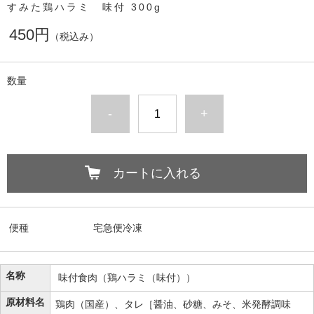
すみた鶏ハラミ 味付 300g
450円
（税込み）
数量
-
+
カートに入れる
便種
宅急便冷凍
名称
味付食肉（鶏ハラミ（味付））
原材料名
鶏肉（国産）、タレ［醤油、砂糖、みそ、米発酵調味