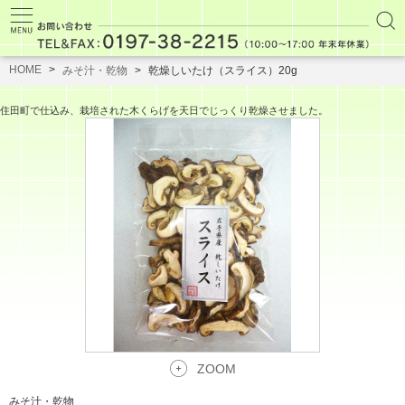
HOME
みそ汁・乾物
乾燥しいたけ（スライス）20g
住田町で仕込み、栽培された木くらげを天日でじっくり乾燥させました。
ZOOM
みそ汁・乾物