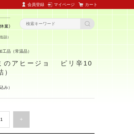
会員登録
マイページ
カート
（缶詰）
加工品（常温品）
ミのアヒージョ ピリ辛10
詰）
込み）
+