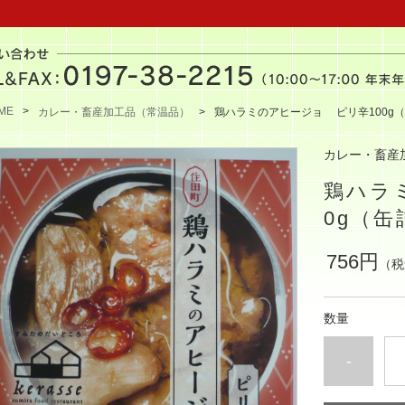
ME
カレー・畜産加工品（常温品）
鶏ハラミのアヒージョ ピリ辛100g
カレー・畜産
鶏ハラ
0g（缶
756円
（税
数量
-