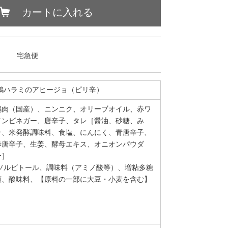
カートに入れる
宅急便
鶏ハラミのアヒージョ（ピリ辛）
鶏肉（国産）、ニンニク、オリーブオイル、赤ワ
インビネガー、唐辛子、タレ［醤油、砂糖、み
そ、米発酵調味料、食塩、にんにく、青唐辛子、
赤唐辛子、生姜、酵母エキス、オニオンパウダ
ー］
ソルビトール、調味料（アミノ酸等）、増粘多糖
類、酸味料、【原料の一部に大豆・小麦を含む】