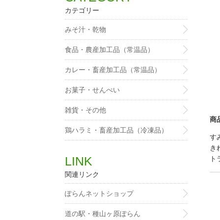
カテゴリー
みそ汁・乾物
食品・農産加工品（常温品）
カレー・畜産加工品（常温品）
お菓子・せんべい
雑貨・その他
商
鶏ハラミ・畜産加工品（冷凍品）
す
き
LINK
ト
関連リンク
ぽらんネットショップ
道の駅・種山ヶ原ぽらん