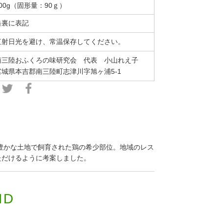
100g（固形量：90ｇ）
缶裏に表記
直射日光を避け、常温保存してください。
南三陸おふくろの味研究会 代表 小
山れえ子
宮城県本吉郡南三陸町志津川字旭ヶ浦5-1
豊かな土地で飼育された鶏の希少部位。地域のレス
いただけるように考案しました。
ND