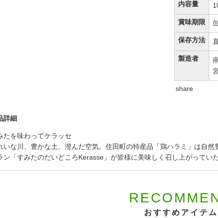
内容量
賞味期限
保存方法
製造者
share
品詳細
みたを味わってケラッセ
れいな川、豊かな土、澄んだ空気。住田町の特産品「鶏ハラミ」は自然
ラン「すみたのだいどころKerasse」が皆様に美味しく召し上がって
RECOMME
おすすめアイテム